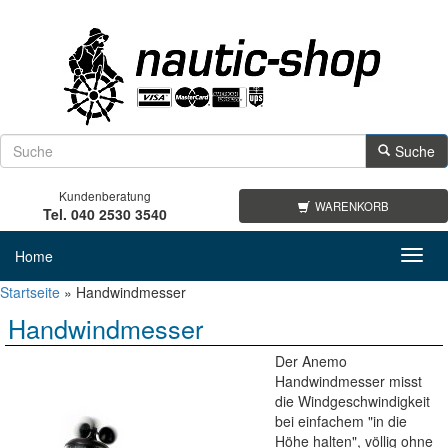
Suche
Kundenberatung
WARENKORB
Tel. 040 2530 3540
Home
Toggl
navig
Startseite
»
Handwindmesser
Handwindmesser
Der Anemo
Handwindmesser misst
die Windgeschwindigkeit
bei einfachem "in die
Höhe halten", völlig ohne