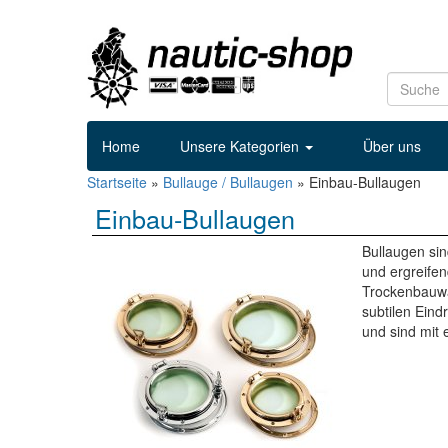
Home
Unsere Kategorien
Über uns
Startseite
»
Bullauge / Bullaugen
»
Einbau-Bullaugen
Einbau-Bullaugen
Bullaugen sin
und ergreife
Trockenbauwän
subtilen Eind
und sind mit 