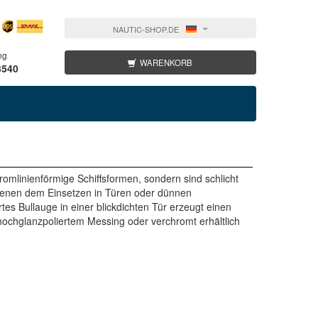
NAUTIC-SHOP.DE
ng
WARENKORB
3540
romlinienförmige Schiffsformen, sondern sind schlicht
dienen dem Einsetzen in Türen oder dünnen
s Bullauge in einer blickdichten Tür erzeugt einen
 hochglanzpoliertem Messing oder verchromt erhältlich